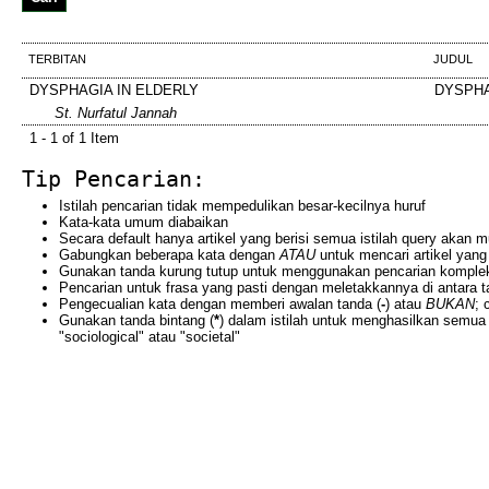
TERBITAN
JUDUL
DYSPHAGIA IN ELDERLY
DYSPHA
St. Nurfatul Jannah
1 - 1 of 1 Item
Tip Pencarian:
Istilah pencarian tidak mempedulikan besar-kecilnya huruf
Kata-kata umum diabaikan
Secara default hanya artikel yang berisi semua istilah query akan 
Gabungkan beberapa kata dengan
ATAU
untuk mencari artikel yang 
Gunakan tanda kurung tutup untuk menggunakan pencarian komple
Pencarian untuk frasa yang pasti dengan meletakkannya di antara t
Pengecualian kata dengan memberi awalan tanda (
-
) atau
BUKAN
; 
Gunakan tanda bintang (
*
) dalam istilah untuk menghasilkan semua 
"sociological" atau "societal"