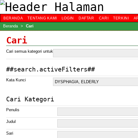
BERANDA
TENTANG KAMI
LOGIN
DAFTAR
CARI
TERKINI
A
Beranda
>
Cari
Cari
Cari semua kategori untuk
##search.activeFilters##
Kata Kunci
Cari Kategori
Penulis
Judul
Sari