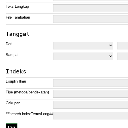
Teks Lengkap
File Tambahan
Tanggal
Dari
Sampai
Indeks
Disiplin Ilmu
Tipe (metode/pendekatan)
Cakupan
##search.indexTermsLong##