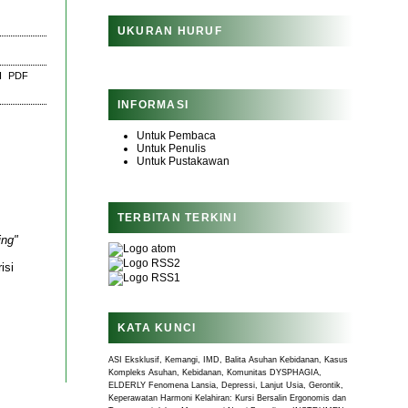
UKURAN HURUF
I
PDF
INFORMASI
Untuk Pembaca
Untuk Penulis
Untuk Pustakawan
TERBITAN TERKINI
ing"
isi
KATA KUNCI
ASI Eksklusif, Kemangi, IMD, Balita
Asuhan Kebidanan, Kasus
Kompleks
Asuhan, Kebidanan, Komunitas
DYSPHAGIA,
ELDERLY
Fenomena Lansia, Depressi, Lanjut Usia, Gerontik,
Keperawatan
Harmoni Kelahiran: Kursi Bersalin Ergonomis dan