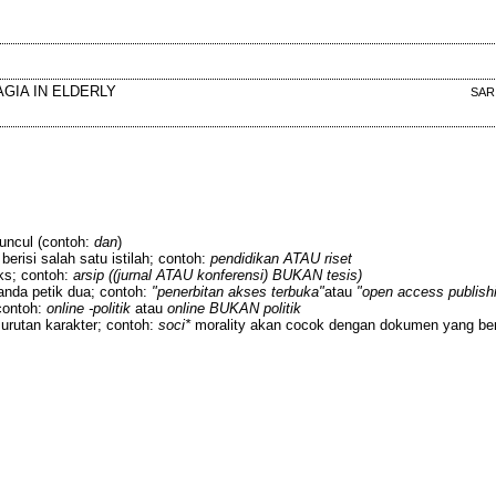
GIA IN ELDERLY
SAR
muncul (contoh:
dan
)
berisi salah satu istilah; contoh:
pendidikan ATAU riset
ks; contoh:
arsip ((jurnal ATAU konferensi) BUKAN tesis)
anda petik dua; contoh:
"penerbitan akses terbuka"
atau
"open access publish
contoh:
online -politik
atau
online BUKAN politik
urutan karakter; contoh:
soci*
morality akan cocok dengan dokumen yang ber