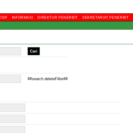
RSIP
INFORMASI
DIREKTUR PENERBIT
SEKRETARIAT PENERBIT
##search.deleteFilter##