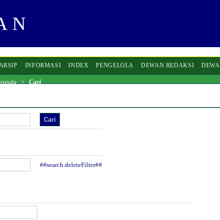
ARSIP
INFORMASI
INDEX
PENGELOLA
DEWAN REDAKSI
DEWA
eranda
>
Cari
##search.deleteFilter##