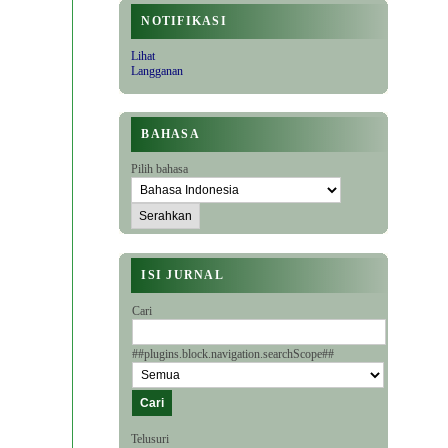
NOTIFIKASI
Lihat
Langganan
BAHASA
Pilih bahasa
ISI JURNAL
Cari
##plugins.block.navigation.searchScope##
Telusuri