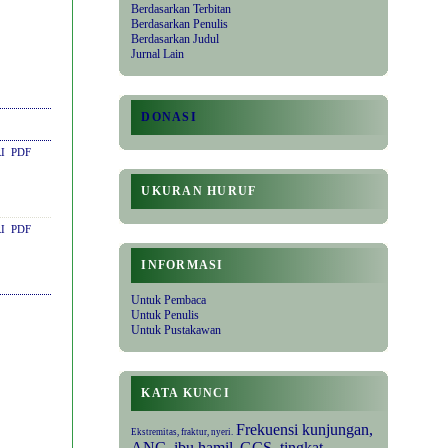
Berdasarkan Terbitan
Berdasarkan Penulis
Berdasarkan Judul
Jurnal Lain
DONASI
RI
PDF
UKURAN HURUF
RI
PDF
INFORMASI
Untuk Pembaca
Untuk Penulis
Untuk Pustakawan
KATA KUNCI
Frekuensi kunjungan,
Ekstremitas, fraktur, nyeri.
ANC, ibu hamil.
GCS, tingkat