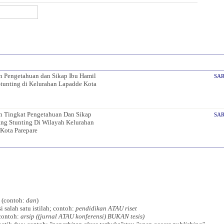
 Pengetahuan dan Sikap Ibu Hamil
SA
Stunting di Kelurahan Lapadde Kota
 Tingkat Pengetahuan Dan Sikap
SA
ang Stunting Di Wilayah Kelurahan
Kota Parepare
l (contoh:
dan
)
i salah satu istilah; contoh:
pendidikan ATAU riset
contoh:
arsip ((jurnal ATAU konferensi) BUKAN tesis)