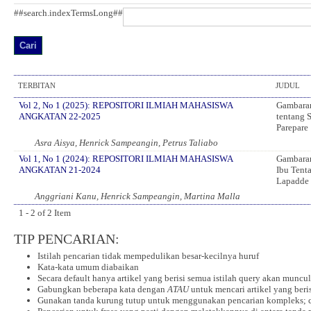
##search.indexTermsLong##
TERBITAN
JUDUL
Vol 2, No 1 (2025): REPOSITORI ILMIAH MAHASISWA
Gambaran
ANGKATAN 22-2025
tentang 
Parepare
Asra Aisya, Henrick Sampeangin, Petrus Taliabo
Vol 1, No 1 (2024): REPOSITORI ILMIAH MAHASISWA
Gambaran
ANGKATAN 21-2024
Ibu Tent
Lapadde 
Anggriani Kanu, Henrick Sampeangin, Martina Malla
1 - 2 of 2 Item
TIP PENCARIAN:
Istilah pencarian tidak mempedulikan besar-kecilnya huruf
Kata-kata umum diabaikan
Secara default hanya artikel yang berisi semua istilah query akan muncu
Gabungkan beberapa kata dengan
ATAU
untuk mencari artikel yang beris
Gunakan tanda kurung tutup untuk menggunakan pencarian kompleks; 