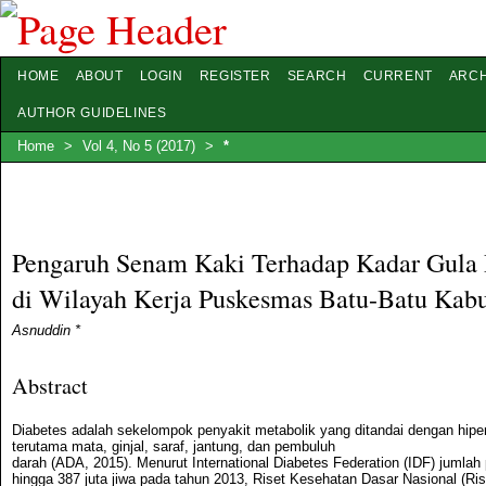
HOME
ABOUT
LOGIN
REGISTER
SEARCH
CURRENT
ARCH
AUTHOR GUIDELINES
Home
>
Vol 4, No 5 (2017)
>
*
Pengaruh Senam Kaki Terhadap Kadar Gula Da
di Wilayah Kerja Puskesmas Batu-Batu Kab
Asnuddin *
Abstract
Diabetes adalah sekelompok penyakit metabolik yang ditandai dengan hiper
terutama mata, ginjal, saraf, jantung, dan pembuluh
darah (ADA, 2015). Menurut International Diabetes Federation (IDF) jumla
hingga 387 juta jiwa pada tahun 2013, Riset Kesehatan Dasar Nasional (