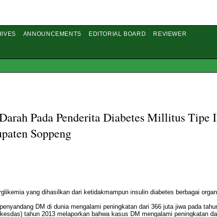
IVES
ANNOUNCEMENTS
EDITORIAL BOARD
REVIEWER
rah Pada Penderita Diabetes Millitus Tipe I
upaten Soppeng
glikemia yang dihasilkan dari ketidakmampun insulin diabetes berbagai organ
h penyandang DM di dunia mengalami peningkatan dari 366 juta jiwa pada tahu
Riskesdas) tahun 2013 melaporkan bahwa kasus DM mengalami peningkatan dar