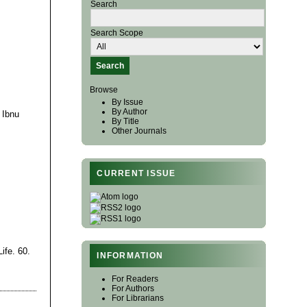
Search
Search Scope
Browse
By Issue
By Author
 Ibnu
By Title
Other Journals
CURRENT ISSUE
ife. 60.
INFORMATION
For Readers
For Authors
For Librarians