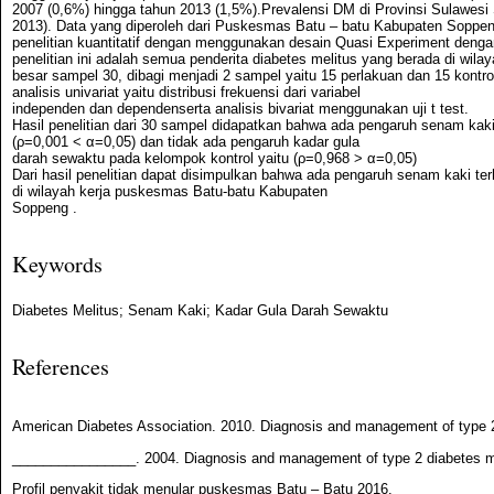
2007 (0,6%) hingga tahun 2013 (1,5%).Prevalensi DM di Provinsi Sulawesi 
2013). Data yang diperoleh dari Puskesmas Batu – batu Kabupaten Soppeng
penelitian kuantitatif dengan menggunakan desain Quasi Experiment dengan 
penelitian ini adalah semua penderita diabetes melitus yang berada di w
besar sampel 30, dibagi menjadi 2 sampel yaitu 15 perlakuan dan 15 kontro
analisis univariat yaitu distribusi frekuensi dari variabel
independen dan dependenserta analisis bivariat menggunakan uji t test.
Hasil penelitian dari 30 sampel didapatkan bahwa ada pengaruh senam kak
(ρ=0,001 < α=0,05) dan tidak ada pengaruh kadar gula
darah sewaktu pada kelompok kontrol yaitu (ρ=0,968 > α=0,05)
Dari hasil penelitian dapat disimpulkan bahwa ada pengaruh senam kaki t
di wilayah kerja puskesmas Batu-batu Kabupaten
Soppeng .
Keywords
Diabetes Melitus; Senam Kaki; Kadar Gula Darah Sewaktu
References
American Diabetes Association. 2010. Diagnosis and management of type 2 
________________. 2004. Diagnosis and management of type 2 diabetes mel
Profil penyakit tidak menular puskesmas Batu – Batu 2016.