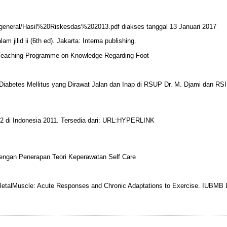
/general/Hasil%20Riskesdas%202013.pdf diakses tanggal 13 Januari 2017
m jilid ii (6th ed). Jakarta: Interna publishing.
 Teaching Programme on Knowledge Regarding Foot
 Diabetes Mellitus yang Dirawat Jalan dan Inap di RSUP Dr. M. Djami dan RSI
2 di Indonesia 2011. Tersedia dari: URL:HYPERLINK
engan Penerapan Teori Keperawatan Self Care
eletalMuscle: Acute Responses and Chronic Adaptations to Exercise. IUBMB L