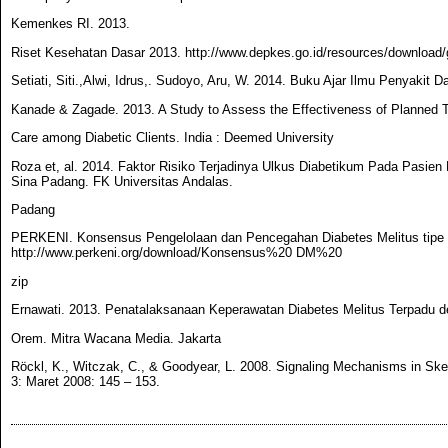
Kemenkes RI. 2013.
Riset Kesehatan Dasar 2013. http://www.depkes.go.id/resources/download
Setiati, Siti.,Alwi, Idrus,. Sudoyo, Aru, W. 2014. Buku Ajar Ilmu Penyakit Dala
Kanade & Zagade. 2013. A Study to Assess the Effectiveness of Planned
Care among Diabetic Clients. India : Deemed University
Roza et, al. 2014. Faktor Risiko Terjadinya Ulkus Diabetikum Pada Pasien
Sina Padang. FK Universitas Andalas.
Padang
PERKENI. Konsensus Pengelolaan dan Pencegahan Diabetes Melitus tipe 
http://www.perkeni.org/download/Konsensus%20 DM%20
zip
Ernawati. 2013. Penatalaksanaan Keperawatan Diabetes Melitus Terpadu d
Orem. Mitra Wacana Media. Jakarta
Röckl, K., Witczak, C., & Goodyear, L. 2008. Signaling Mechanisms in Sk
3: Maret 2008: 145 – 153.