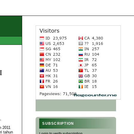
I
,
SUBSCRIPTION
n 2011
i tahun
Login to verify subscription