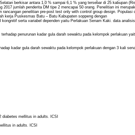
Selatan berkisar antara 1,0 % sampai 6,1 % yang tersebar di 25 kabupan (Ri
 2017 jumlah penderita DM tipe 2 mencapai 50 orang. Penelitian ini merupa
rancangan penelitian pre-post test only with control group design. Populasi
ilayah kerja Puskesmas Batu – Batu Kabupaten soppeng dengan
l kongnitif serta variabel dependen yaitu Perlakuan Senam Kaki. data analisi
i terhadap penurunan kadar gula darah sewaktu pada kelompok perlakuan yai
erhadap kadar gula darah sewaktu pada kelompok perlakuan dengan 3 kali sen
diabetes mellitus in adults. ICSI
litus in adults. ICSI