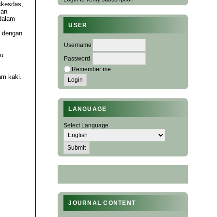
skesdas,
kan
 dalam
USER
s dengan
Username
tu
Password
Remember me
am kaki.
LANGUAGE
Select Language
JOURNAL CONTENT