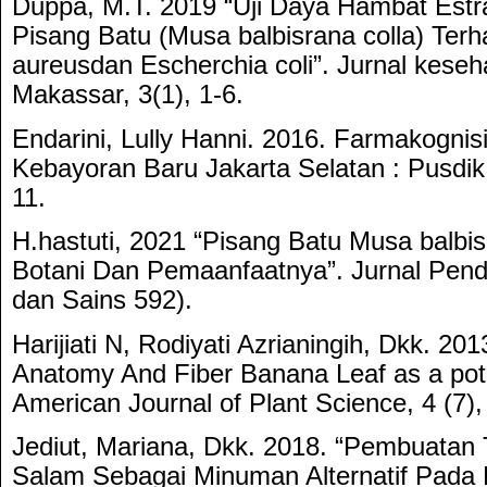
Duppa, M.T. 2019 “Uji Daya Hambat Estra
Pisang Batu (Musa balbisrana colla) Ter
aureusdan Escherchia coli”. Jurnal kese
Makassar, 3(1), 1-6.
Endarini, Lully Hanni. 2016. Farmakognis
Kebayoran Baru Jakarta Selatan : Pusdi
11.
H.hastuti, 2021 “Pisang Batu Musa balbis
Botani Dan Pemaanfaatnya”. Jurnal Pend
dan Sains 592).
Harijiati N, Rodiyati Azrianingih, Dkk. 201
Anatomy And Fiber Banana Leaf as a pot
American Journal of Plant Science, 4 (7)
Jediut, Mariana, Dkk. 2018. “Pembuatan
Salam Sebagai Minuman Alternatif Pada