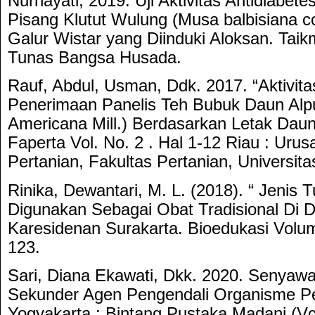
Nurhayati, 2019. Uji Aktivitas Antidiabete
Pisang Klutut Wulung (Musa balbisiana co
Galur Wistar yang Diinduki Aloksan. Taik
Tunas Bangsa Husada.
Rauf, Abdul, Usman, Ddk. 2017. “Aktivit
Penerimaan Panelis Teh Bubuk Daun Alp
Americana Mill.) Berdasarkan Letak Dau
Faperta Vol. No. 2 . Hal 1-12 Riau : Urus
Pertanian, Fakultas Pertanian, Universit
Rinika, Dewantari, M. L. (2018). “ Jeni
Digunakan Sebagai Obat Tradisional Di 
Karesidenan Surakarta. Bioedukasi Volu
123.
Sari, Diana Ekawati, Dkk. 2020. Senyaw
Sekunder Agen Pengendali Organisme 
Yogyakarta : Bintang Pustaka Madani (Vc