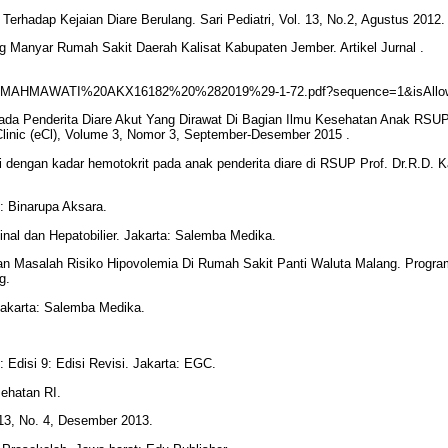
erhadap Kejaian Diare Berulang. Sari Pediatri, Vol. 13, No.2, Agustus 2012.
 Manyar Rumah Sakit Daerah Kalisat Kabupaten Jember. Artikel Jurnal .
RIMA%20MAHMAWATI%20AKX16182%20%282019%29-1-72.pdf?sequence=1&isAll
i Pada Penderita Diare Akut Yang Dirawat Di Bagian Ilmu Kesehatan Anak RSUP
inic (eCl), Volume 3, Nomor 3, September-Desember 2015 .
i dengan kadar hemotokrit pada anak penderita diare di RSUP Prof. Dr.R.D. 
: Binarupa Aksara.
nal dan Hepatobilier. Jakarta: Salemba Medika.
ngan Masalah Risiko Hipovolemia Di Rumah Sakit Panti Waluta Malang. Progr
g.
Jakarta: Salemba Medika.
 Edisi 9: Edisi Revisi. Jakarta: EGC.
sehatan RI.
l.13, No. 4, Desember 2013.