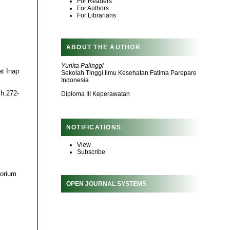
For Readers
For Authors
For Librarians
ABOUT THE AUTHOR
Yunita Palinggi
at Inap
Sekolah Tinggi Ilmu Kesehatan Fatima Parepare
Indonesia
 h.272-
Diploma III Keperawatan
NOTIFICATIONS
View
Subscribe
torium
OPEN JOURNAL SYSTEMS