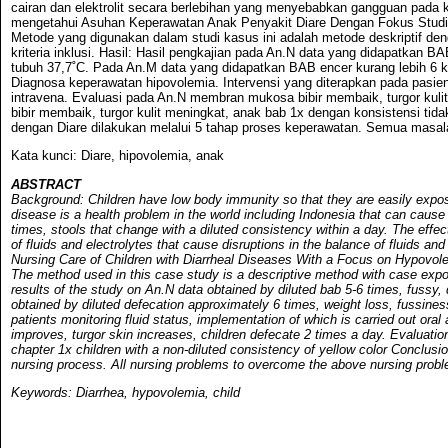
cairan dan elektrolit secara berlebihan yang menyebabkan gangguan pada
mengetahui Asuhan Keperawatan Anak Penyakit Diare Dengan Fokus Stud
Metode yang digunakan dalam studi kasus ini adalah metode deskriptif 
kriteria inklusi. Hasil: Hasil pengkajian pada An.N data yang didapatkan BA
tubuh 37,7˚C. Pada An.M data yang didapatkan BAB encer kurang lebih 6 kal
Diagnosa keperawatan hipovolemia. Intervensi yang diterapkan pada pasien 
intravena. Evaluasi pada An.N membran mukosa bibir membaik, turgor kul
bibir membaik, turgor kulit meningkat, anak bab 1x dengan konsistensi t
dengan Diare dilakukan melalui 5 tahap proses keperawatan. Semua masala
Kata kunci: Diare, hipovolemia, anak
ABSTRACT
Background: Children have low body immunity so that they are easily expose
disease is a health problem in the world including Indonesia that can cause
times, stools that change with a diluted consistency within a day. The effe
of fluids and electrolytes that cause disruptions in the balance of fluids a
Nursing Care of Children with Diarrheal Diseases With a Focus on Hypovol
The method used in this case study is a descriptive method with case expos
results of the study on An.N data obtained by diluted bab 5-6 times, fussy,
obtained by diluted defecation approximately 6 times, weight loss, fussines
patients monitoring fluid status, implementation of which is carried out or
improves, turgor skin increases, children defecate 2 times a day. Evaluati
chapter 1x children with a non-diluted consistency of yellow color Conclusi
nursing process. All nursing problems to overcome the above nursing prob
Keywords: Diarrhea, hypovolemia, child