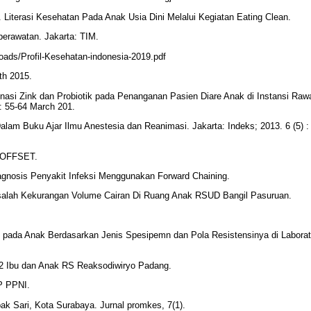
i. Literasi Kesehatan Pada Anak Usia Dini Melalui Kegiatan Eating Clean.
perawatan. Jakarta: TIM.
ads/Profil-Kesehatan-indonesia-2019.pdf
th 2015.
asi Zink dan Probiotik pada Penanganan Pasien Diare Anak di Instansi Raw
: 55-64 March 201.
alam Buku Ajar Ilmu Anestesia dan Reanimasi. Jakarta: Indeks; 2013. 6 (5) :
I OFFSET.
iagnosis Penyakit Infeksi Menggunakan Forward Chaining.
asalah Kekurangan Volume Cairan Di Ruang Anak RSUD Bangil Pasuruan.
i pada Anak Berdasarkan Jenis Spesipemn dan Pola Resistensinya di Labora
g 2 Ibu dan Anak RS Reaksodiwiryo Padang.
P PPNI.
ak Sari, Kota Surabaya. Jurnal promkes, 7(1).