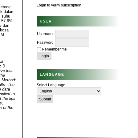
Login to verify subscription
etode:
uk dalam
n suhu
t 57,6%
USER
al dan
ukosa
Username
n.M
Password
Remember me
al
n 3
ive loss
LANGUAGE
the
y Method:
lts: The
Select Language
e data
pplied to
 the lips
s,
s of the