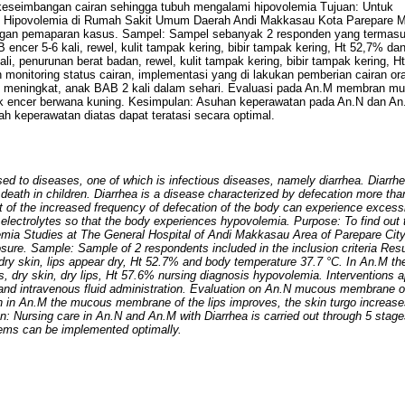
 keseimbangan cairan sehingga tubuh mengalami hipovolemia Tujuan: Untuk
i Hipovolemia di Rumah Sakit Umum Daerah Andi Makkasau Kota Parepare M
dengan pemaparan kasus. Sampel: Sampel sebanyak 2 responden yang termas
B encer 5-6 kali, rewel, kulit tampak kering, bibir tampak kering, Ht 52,7% da
i, penurunan berat badan, rewel, kulit tampak kering, bibir tampak kering, H
monitoring status cairan, implementasi yang di lakukan pemberian cairan or
it meningkat, anak BAB 2 kali dalam sehari. Evaluasi pada An.M membran m
idak encer berwana kuning. Kesimpulan: Asuhan keperawatan pada An.N dan A
h keperawatan diatas dapat teratasi secara optimal.
d to diseases, one of which is infectious diseases, namely diarrhea. Diarrhe
 death in children. Diarrhea is a disease characterized by defecation more tha
ct of the increased frequency of defecation of the body can experience excess
nd electrolytes so that the body experiences hypovolemia. Purpose: To find out 
emia Studies at The General Hospital of Andi Makkasau Area of Parepare Cit
ure. Sample: Sample of 2 respondents included in the inclusion criteria Resu
 dry skin, lips appear dry, Ht 52.7% and body temperature 37.7 °C. In An.M th
s, dry skin, dry lips, Ht 57.6% nursing diagnosis hypovolemia. Interventions a
al and intravenous fluid administration. Evaluation on An.N mucous membrane of
on in An.M the mucous membrane of the lips improves, the skin turgo increase
on: Nursing care in An.N and An.M with Diarrhea is carried out through 5 stage
lems can be implemented optimally.