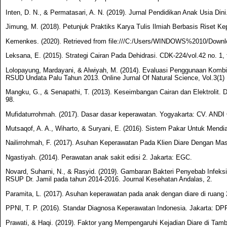
Inten, D. N., & Permatasari, A. N. (2019). Jurnal Pendidikan Anak Usia Din
Jimung, M. (2018). Petunjuk Praktiks Karya Tulis Ilmiah Berbasis Riset Ke
Kemenkes. (2020). Retrieved from file:///C:/Users/WINDOWS%2010/Downlo
Leksana, E. (2015). Strategi Cairan Pada Dehidrasi. CDK-224/vol.42 no. 1, 
Lolopayung, Mardayani, & Alwiyah, M. (2014). Evaluasi Penggunaan Kombin
RSUD Undata Palu Tahun 2013. Online Jurnal Of Natural Science, Vol.3(1) 
Mangku, G., & Senapathi, T. (2013). Keseimbangan Cairan dan Elektrolit. D
98.
Mufidaturrohmah. (2017). Dasar dasar keperawatan. Yogyakarta: CV. AND
Mutsaqof, A. A., Wiharto, & Suryani, E. (2016). Sistem Pakar Untuk Mend
Nailirrohmah, F. (2017). Asuhan Keperawatan Pada Klien Diare Dengan M
Ngastiyah. (2014). Perawatan anak sakit edisi 2. Jakarta: EGC.
Novard, Suharni, N., & Rasyid. (2019). Gambaran Bakteri Penyebab Infeks
RSUP Dr. Jamil pada tahun 2014-2016. Journal Kesehatan Andalas, 2.
Paramita, L. (2017). Asuhan keperawatan pada anak dengan diare di ruan
PPNI, T. P. (2016). Standar Diagnosa Keperawatan Indonesia. Jakarta: DP
Prawati, & Haqi. (2019). Faktor yang Mempengaruhi Kejadian Diare di Tamb