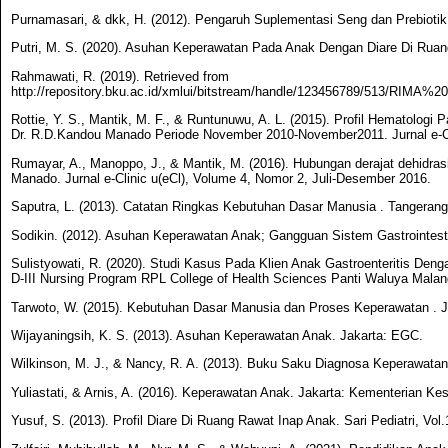
Purnamasari, & dkk, H. (2012). Pengaruh Suplementasi Seng dan Prebiotik T
Putri, M. S. (2020). Asuhan Keperawatan Pada Anak Dengan Diare Di Ruang
Rahmawati, R. (2019). Retrieved from
http://repository.bku.ac.id/xmlui/bitstream/handle/123456789/513/
Rottie, Y. S., Mantik, M. F., & Runtunuwu, A. L. (2015). Profil Hematolog
Dr. R.D.Kandou Manado Periode November 2010-November2011. Jurnal e-Cl
Rumayar, A., Manoppo, J., & Mantik, M. (2016). Hubungan derajat dehidras
Manado. Jurnal e-Clinic u(eCl), Volume 4, Nomor 2, Juli-Desember 2016.
Saputra, L. (2013). Catatan Ringkas Kebutuhan Dasar Manusia . Tangerang
Sodikin. (2012). Asuhan Keperawatan Anak; Gangguan Sistem Gastrointesti
Sulistyowati, R. (2020). Studi Kasus Pada Klien Anak Gastroenteritis De
D-III Nursing Program RPL College of Health Sciences Panti Waluya Malan
Tarwoto, W. (2015). Kebutuhan Dasar Manusia dan Proses Keperawatan . 
Wijayaningsih, K. S. (2013). Asuhan Keperawatan Anak. Jakarta: EGC.
Wilkinson, M. J., & Nancy, R. A. (2013). Buku Saku Diagnosa Keperawatan:
Yuliastati, & Arnis, A. (2016). Keperawatan Anak. Jakarta: Kementerian Ke
Yusuf, S. (2013). Profil Diare Di Ruang Rawat Inap Anak. Sari Pediatri, Vo