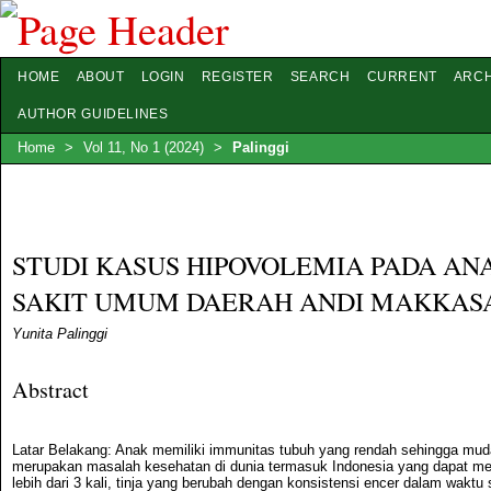
HOME
ABOUT
LOGIN
REGISTER
SEARCH
CURRENT
ARCH
AUTHOR GUIDELINES
Home
>
Vol 11, No 1 (2024)
>
Palinggi
STUDI KASUS HIPOVOLEMIA PADA AN
SAKIT UMUM DAERAH ANDI MAKKAS
Yunita Palinggi
Abstract
Latar Belakang: Anak memiliki immunitas tubuh yang rendah sehingga mudah 
merupakan masalah kesehatan di dunia termasuk Indonesia yang dapat me
lebih dari 3 kali, tinja yang berubah dengan konsistensi encer dalam wakt