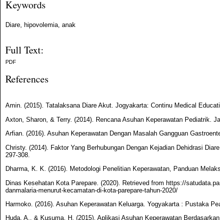
Keywords
Diare, hipovolemia, anak
Full Text:
PDF
References
Amin. (2015). Tatalaksana Diare Akut. Jogyakarta: Continu Medical Educat
Axton, Sharon, & Terry. (2014). Rencana Asuhan Keperawatan Pediatrik. J
Arfian. (2016). Asuhan Keperawatan Dengan Masalah Gangguan Gastroenteri
Christy. (2014). Faktor Yang Berhubungan Dengan Kejadian Dehidrasi Diare
297-308.
Dharma, K. K. (2016). Metodologi Penelitian Keperawatan, Panduan Melaks
Dinas Kesehatan Kota Parepare. (2020). Retrieved from https://satudata.pa
danmalaria-menurut-kecamatan-di-kota-parepare-tahun-2020/
Harmoko. (2016). Asuhan Keperawatan Keluarga. Yogyakarta : Pustaka Pea
Huda, A., & Kusuma, H. (2015). Aplikasi Asuhan Keperawatan Berdasarka