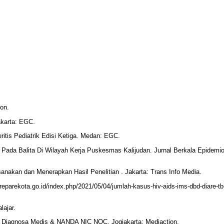
ion.
akarta: EGC.
tis Pediatrik Edisi Ketiga. Medan: EGC.
 Pada Balita Di Wilayah Kerja Puskesmas Kalijudan. Jurnal Berkala Epidemio
anakan dan Menerapkan Hasil Penelitian . Jakarta: Trans Info Media.
reparekota.go.id/index.php/2021/05/04/jumlah-kasus-hiv-aids-ims-dbd-diare-tb
lajar.
n Diagnosa Medis & NANDA NIC NOC. Jogjakarta: Mediaction.