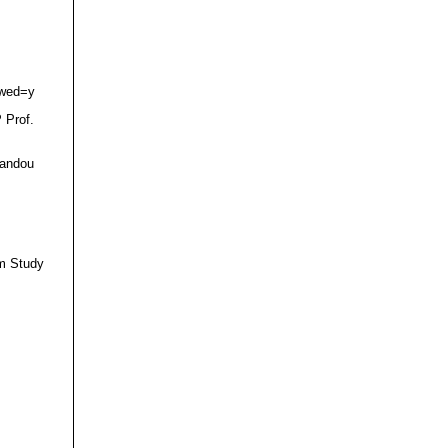
owed=y
 Prof.
Kandou
am Study