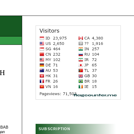
AH
n BAB
SUBSCRIPTION
gan