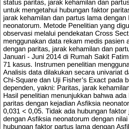
status paritas, jarak kehamilan dan part
untuk mengetahui hubungan faktor parita
jarak kehamilan dan partus lama dengan k
neonatorum. Metode Penelitian yang dig
observasi melalui pendekatan Cross Sect
menggunakan data rekam medis pasien a
dengan paritas, jarak kehamilan dan part
Januari - Juni 2014 di Rumah Sakit Fati
71 kasus. Instrumen penelitian mengguna
Analisis data dilakukan secara univariat d
Chi-Square dan Uji Fisher’s Exact pada b
dependen, yakni: Paritas, jarak kehamila
Hasil penelitian menunjukkan bahwa ada
paritas dengan kejadian Asfiksia neonato
0,031 < 0,05. Tidak ada hubungan faktor 
dengan Asfiksia neonatorum dengan nilai
hubungan faktor partus lama dengan Asf