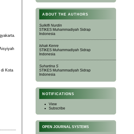
ABOUT THE AUTHORS
Sulkifli Nurdin
STIKES Muhammadiyah Sidrap
Indonesia
gyakarta.
Ishak Kenre
Aisyiyah
STIKES Muhammadiyah Sidrap
Indonesia
Suhartina S
 di Kota
STIKES Muhammadiyah Sidrap
Indonesia
NOTIFICATIONS
View
Subscribe
OPEN JOURNAL SYSTEMS