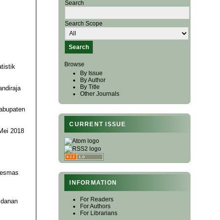
Search
Search Scope
Browse
tistik
By Issue
By Author
By Title
ndiraja
Other Journals
Kabupaten
CURRENT ISSUE
 Mei 2018
skesmas
INFORMATION
For Readers
idanan
For Authors
For Librarians