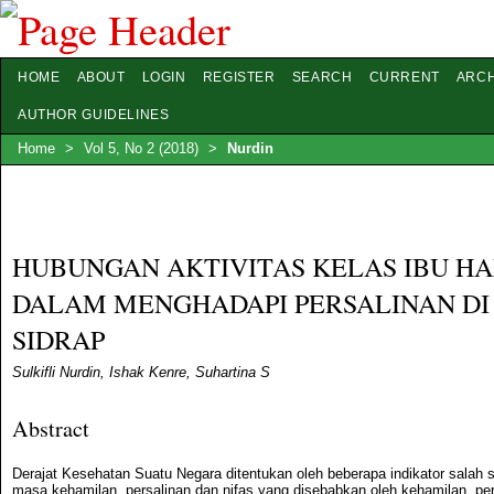
HOME
ABOUT
LOGIN
REGISTER
SEARCH
CURRENT
ARCH
AUTHOR GUIDELINES
Home
>
Vol 5, No 2 (2018)
>
Nurdin
HUBUNGAN AKTIVITAS KELAS IBU HA
DALAM MENGHADAPI PERSALINAN DI
SIDRAP
Sulkifli Nurdin, Ishak Kenre, Suhartina S
Abstract
Derajat Kesehatan Suatu Negara ditentukan oleh beberapa indikator salah 
masa kehamilan, persalinan dan nifas yang disebabkan oleh kehamilan, pers