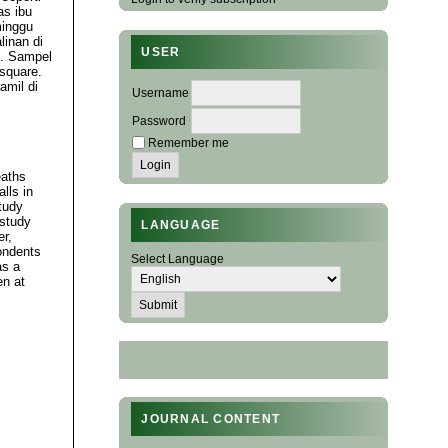
as ibu
minggu
linan di
USER
i. Sampel
 square.
amil di
Username
Password
Remember me
eaths
lls in
tudy
 study
LANGUAGE
er,
ondents
Select Language
as a
en at
JOURNAL CONTENT