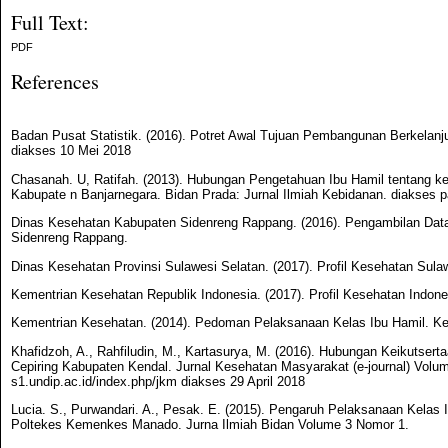
Full Text:
PDF
References
Badan Pusat Statistik. (2016). Potret Awal Tujuan Pembangunan Berkelanju
diakses 10 Mei 2018
Chasanah. U, Ratifah. (2013). Hubungan Pengetahuan Ibu Hamil tentang ke
Kabupate n Banjarnegara. Bidan Prada: Jurnal Ilmiah Kebidanan. diakses p
Dinas Kesehatan Kabupaten Sidenreng Rappang. (2016). Pengambilan Data 
Sidenreng Rappang.
Dinas Kesehatan Provinsi Sulawesi Selatan. (2017). Profil Kesehatan Sula
Kementrian Kesehatan Republik Indonesia. (2017). Profil Kesehatan Indon
Kementrian Kesehatan. (2014). Pedoman Pelaksanaan Kelas Ibu Hamil. Ke
Khafidzoh, A., Rahfiludin, M., Kartasurya, M. (2016). Hubungan Keikutse
Cepiring Kabupaten Kendal. Jurnal Kesehatan Masyarakat (e-journal) Volume
s1.undip.ac.id/index.php/jkm diakses 29 April 2018
Lucia. S., Purwandari. A., Pesak. E. (2015). Pengaruh Pelaksanaan Kelas
Poltekes Kemenkes Manado. Jurna Ilmiah Bidan Volume 3 Nomor 1.