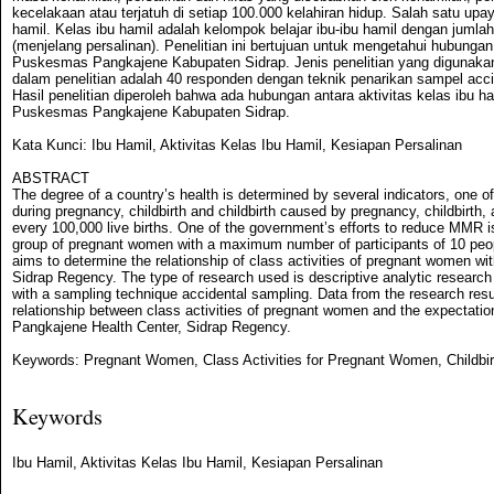
kecelakaan atau terjatuh di setiap 100.000 kelahiran hidup. Salah satu u
hamil. Kelas ibu hamil adalah kelompok belajar ibu-ibu hamil dengan juml
(menjelang persalinan). Penelitian ini bertujuan untuk mengetahui hubunga
Puskesmas Pangkajene Kabupaten Sidrap. Jenis penelitian yang digunakan a
dalam penelitian adalah 40 responden dengan teknik penarikan sampel accid
Hasil penelitian diperoleh bahwa ada hubungan antara aktivitas kelas ibu ha
Puskesmas Pangkajene Kabupaten Sidrap.
Kata Kunci: Ibu Hamil, Aktivitas Kelas Ibu Hamil, Kesiapan Persalinan
ABSTRACT
The degree of a country’s health is determined by several indicators, one o
during pregnancy, childbirth and childbirth caused by pregnancy, childbirth,
every 100,000 live births. One of the government’s efforts to reduce MMR 
group of pregnant women with a maximum number of participants of 10 peop
aims to determine the relationship of class activities of pregnant women wi
Sidrap Regency. The type of research used is descriptive analytic researc
with a sampling technique accidental sampling. Data from the research resu
relationship between class activities of pregnant women and the expectati
Pangkajene Health Center, Sidrap Regency.
Keywords: Pregnant Women, Class Activities for Pregnant Women, Childbi
Keywords
Ibu Hamil, Aktivitas Kelas Ibu Hamil, Kesiapan Persalinan