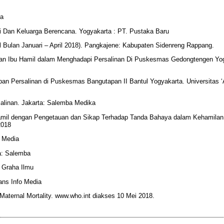
ka
i Dan Keluarga Berencana. Yogyakarta : PT. Pustaka Baru
Bulan Januari – April 2018). Pangkajene: Kabupaten Sidenreng Rappang.
apan Ibu Hamil dalam Menghadapi Persalinan Di Puskesmas Gedongtengen Yo
an Persalinan di Puskesmas Bangutapan II Bantul Yogyakarta. Universitas ‘
alinan. Jakarta: Salemba Medika
 Hamil dengan Pengetauan dan Sikap Terhadap Tanda Bahaya dalam Kehamilan
2018
a Media
a: Salemba
: Graha Ilmu
ans Info Media
Maternal Mortality. www.who.int diakses 10 Mei 2018.