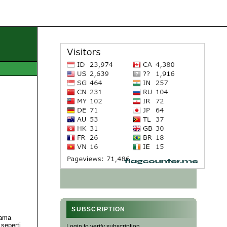
SUBSCRIPTION
lama
seperti
Login to verify subscription