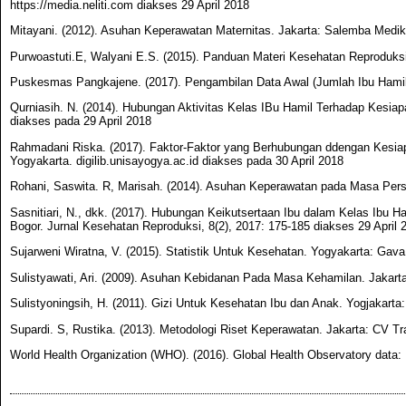
https://media.neliti.com diakses 29 April 2018
Mitayani. (2012). Asuhan Keperawatan Maternitas. Jakarta: Salemba Medi
Purwoastuti.E, Walyani E.S. (2015). Panduan Materi Kesehatan Reproduks
Puskesmas Pangkajene. (2017). Pengambilan Data Awal (Jumlah Ibu Hamil 
Qurniasih. N. (2014). Hubungan Aktivitas Kelas IBu Hamil Terhadap Kesi
diakses pada 29 April 2018
Rahmadani Riska. (2017). Faktor-Faktor yang Berhubungan ddengan Kesiap
Yogyakarta. digilib.unisayogya.ac.id diakses pada 30 April 2018
Rohani, Saswita. R, Marisah. (2014). Asuhan Keperawatan pada Masa Pers
Sasnitiari, N., dkk. (2017). Hubungan Keikutsertaan Ibu dalam Kelas Ibu
Bogor. Jurnal Kesehatan Reproduksi, 8(2), 2017: 175-185 diakses 29 April 
Sujarweni Wiratna, V. (2015). Statistik Untuk Kesehatan. Yogyakarta: Gav
Sulistyawati, Ari. (2009). Asuhan Kebidanan Pada Masa Kehamilan. Jakart
Sulistyoningsih, H. (2011). Gizi Untuk Kesehatan Ibu dan Anak. Yogjakarta
Supardi. S, Rustika. (2013). Metodologi Riset Keperawatan. Jakarta: CV Tr
World Health Organization (WHO). (2016). Global Health Observatory data: 