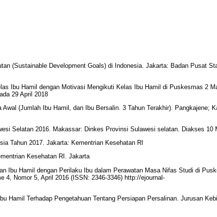
tan (Sustainable Development Goals) di Indonesia. Jakarta: Badan Pusat Sta
las Ibu Hamil dengan Motivasi Mengikuti Kelas Ibu Hamil di Puskesmas 2 Ma
ada 29 April 2018
Awal (Jumlah Ibu Hamil, dan Ibu Bersalin. 3 Tahun Terakhir). Pangkajene; 
wesi Selatan 2016. Makassar: Dinkes Provinsi Sulawesi selatan. Diakses 10
esia Tahun 2017. Jakarta: Kementrian Kesehatan RI
mentrian Kesehatan RI. Jakarta
rtaan Ibu Hamil dengan Perilaku Ibu dalam Perawatan Masa Nifas Studi di Pu
 4, Nomor 5, April 2016 (ISSN: 2346-3346) http://ejournal-
 Ibu Hamil Terhadap Pengetahuan Tentang Persiapan Persalinan. Jurusan Keb