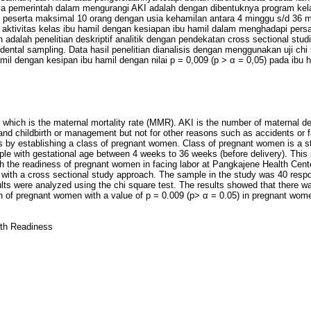
paya pemerintah dalam mengurangi AKI adalah dengan dibentuknya program kel
ah peserta maksimal 10 orang dengan usia kehamilan antara 4 minggu s/d 36 
n aktivitas kelas ibu hamil dengan kesiapan ibu hamil dalam menghadapi persa
dalah penelitian deskriptif analitik dengan pendekatan cross sectional stud
ental sampling. Data hasil penelitian dianalisis dengan menggunakan uji chi
mil dengan kesipan ibu hamil dengan nilai p = 0,009 (p > α = 0,05) pada ibu h
f which is the maternal mortality rate (MMR). AKI is the number of maternal d
 and childbirth or management but not for other reasons such as accidents or fa
is by establishing a class of pregnant women. Class of pregnant women is a s
le with gestational age between 4 weeks to 36 weeks (before delivery). This
th the readiness of pregnant women in facing labor at Pangkajene Health Cent
h with a cross sectional study approach. The sample in the study was 40 resp
lts were analyzed using the chi square test. The results showed that there w
on of pregnant women with a value of p = 0.009 (p> α = 0.05) in pregnant wom
rth Readiness