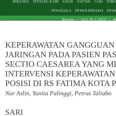
BERANDA
TENTANG KAMI
LOGIN
DAFTAR
CARI
TERK
PENGELOLA
DEWAN REDAKSI
DEWA
Beranda
>
Vol 2, No 1 (2025)
>
As
KEPERAWATAN GANGGUAN 
JARINGAN PADA PASIEN PA
SECTIO CAESAREA YANG 
INTERVENSI KEPERAWATA
POSISI DI RS FATIMA KOTA
Nur Aslin, Yunita Palinggi, Petrus Taliabo
SARI