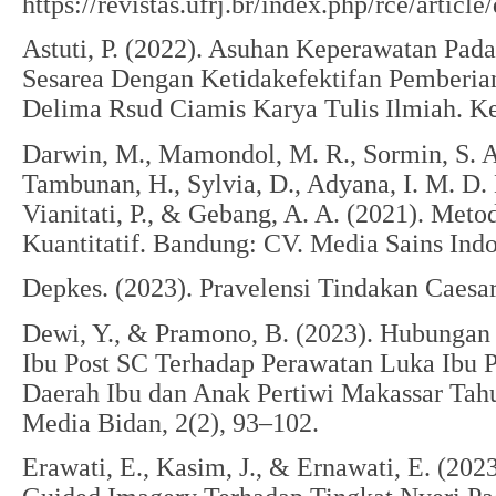
https://revistas.ufrj.br/index.php/rce/ar
Astuti, P. (2022). Asuhan Keperawatan Pada
Sesarea Dengan Ketidakefektifan Pemberia
Delima Rsud Ciamis Karya Tulis Ilmiah. Ke
Darwin, M., Mamondol, M. R., Sormin, S. A.
Tambunan, H., Sylvia, D., Adyana, I. M. D. 
Vianitati, P., & Gebang, A. A. (2021). Meto
Kuantitatif. Bandung: CV. Media Sains Indo
Depkes. (2023). Pravelensi Tindakan Caesa
Dewi, Y., & Pramono, B. (2023). Hubungan
Ibu Post SC Terhadap Perawatan Luka Ibu
Daerah Ibu dan Anak Pertiwi Makassar Tahu
Media Bidan, 2(2), 93–102.
Erawati, E., Kasim, J., & Ernawati, E. (20