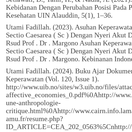
Kebidanan Dengan Perubahan Posisi Pada P
Kesehatan UIN Alauddin, 5(1), 1–36.
Utami Fadillah. (2023). Asuhan Keperawata
Sectio Caesarea ( Sc ) Dengan Nyeri Akut
Rsud Prof . Dr . Margono Asuhan Keperawat
Sectio Caesarea ( Sc ) Dengan Nyeri Akut
Rsud Prof . Dr . Margono. Kebinanan Indone
Utami Fadillah. (2024). Buku Ajar Dokumen
Keperawatan (Vol. 120, Issue 1).
http://www.uib.no/sites/w3.uib.no/files/at
affective_economies_0.pdf%0Ahttp://www.la
une-anthropologie-
critique.html%0Ahttp://www.cairn.info.lam
amu.fr/resume.php?
ID_ARTICLE=CEA_202_0563%5Cnhttp://ww