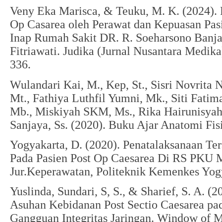
Veny Eka Marisca, & Teuku, M. K. (2024). 
Op Casarea oleh Perawat dan Kepuasan Pas
Inap Rumah Sakit DR. R. Soeharsono Banj
Fitriawati. Judika (Jurnal Nusantara Medik
336.
Wulandari Kai, M., Kep, St., Sisri Novrita
Mt., Fathiya Luthfil Yumni, Mk., Siti Fatima
Mb., Miskiyah SKM, Ms., Rika Hairunisyah
Sanjaya, Ss. (2020). Buku Ajar Anatomi Fis
Yogyakarta, D. (2020). Penatalaksanaan Ter
Pada Pasien Post Op Caesarea Di RS 
Jur.Keperawatan, Politeknik Kemenkes Yog
Yuslinda, Sundari, S, S., & Sharief, S. A. 
Asuhan Kebidanan Post Sectio Caesarea pa
Gangguan Integritas Jaringan. Window of M