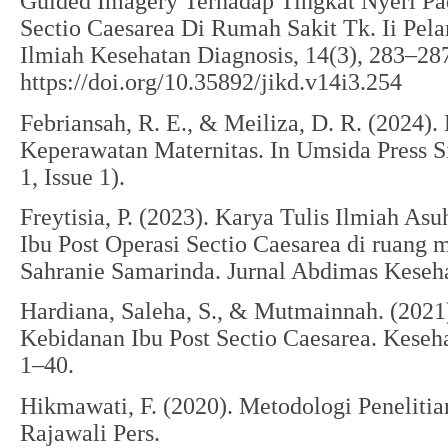
Guided Imagery Terhadap Tingkat Nyeri Pad
Sectio Caesarea Di Rumah Sakit Tk. Ii Pel
Ilmiah Kesehatan Diagnosis, 14(3), 283–28
https://doi.org/10.35892/jikd.v14i3.254
Febriansah, R. E., & Meiliza, D. R. (2024)
Keperawatan Maternitas. In Umsida Press Si
1, Issue 1).
Freytisia, P. (2023). Karya Tulis Ilmiah A
Ibu Post Operasi Sectio Caesarea di ruan
Sahranie Samarinda. Jurnal Abdimas Keseha
Hardiana, Saleha, S., & Mutmainnah. (202
Kebidanan Ibu Post Sectio Caesarea. Keseh
1–40.
Hikmawati, F. (2020). Metodologi Penelitian 
Rajawali Pers.