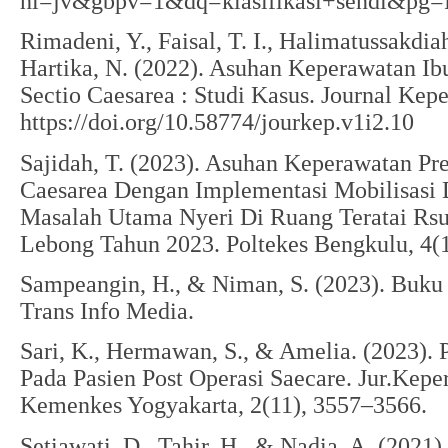
hl=jv&gbpv=1&dq=klasifikasi+sendi&pg=P
Rimadeni, Y., Faisal, T. I., Halimatussakdia
Hartika, N. (2022). Asuhan Keperawatan Ib
Sectio Caesarea : Studi Kasus. Journal Kep
https://doi.org/10.58774/jourkep.v1i2.10
Sajidah, T. (2023). Asuhan Keperawatan Pre
Caesarea Dengan Implementasi Mobilisasi 
Masalah Utama Nyeri Di Ruang Teratai Rs
Lebong Tahun 2023. Poltekes Bengkulu, 4(1
Sampeangin, H., & Niman, S. (2023). Buku
Trans Info Media.
Sari, K., Hermawan, S., & Amelia. (2023). 
Pada Pasien Post Operasi Saecare. Jur.Kepe
Kemenkes Yogyakarta, 2(11), 3557–3566.
Setiawati, D., Tahir, H., & Nadia, A. (202