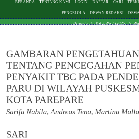
BERANDA
TENTANG KAMI
LOGIN
DAFTAR
CARI
TERK
PENGELOLA
DEWAN REDAKSI
DEWA
Beranda
>
Vol 2, No 1 (2025)
>
Na
GAMBARAN PENGETAHUAN 
TENTANG PENCEGAHAN P
PENYAKIT TBC PADA PENDE
PARU DI WILAYAH PUSKES
KOTA PAREPARE
Sarifa Nabila, Andreas Tena, Martina Mall
SARI