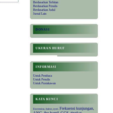
Berdasarkan Terbitan
Berdasarkan Penulis
Berdasarkan Judul
Jurnal Lain
DONASI
UKURAN HURUF
INFORMASI
Untuk Pembaca
Untuk Penulis
Untuk Pustakawan
KATA KUNCI
Frekuensi kunjungan,
Ekstremitas, fraktur, nyeri.
ANC, ibu hamil.
GCS, tingkat