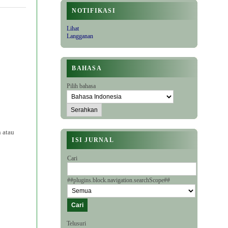
NOTIFIKASI
Lihat
Langganan
BAHASA
Pilih bahasa
 atau
ISI JURNAL
Cari
##plugins.block.navigation.searchScope##
Telusuri