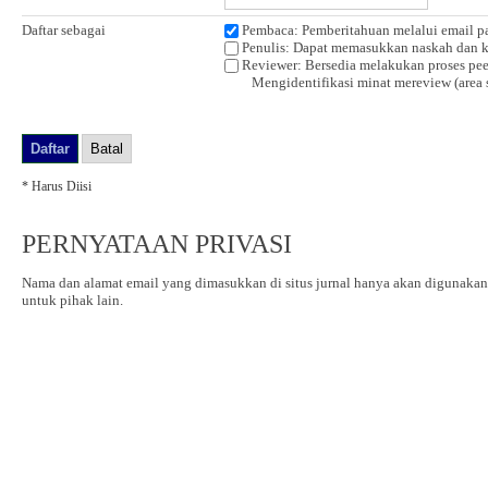
Daftar sebagai
Pembaca
: Pemberitahuan melalui email pa
Penulis
: Dapat memasukkan naskah dan k
Reviewer
: Bersedia melakukan proses pee
Mengidentifikasi minat mereview (area s
* Harus Diisi
PERNYATAAN PRIVASI
Nama dan alamat email yang dimasukkan di situs jurnal hanya akan digunakan 
untuk pihak lain.