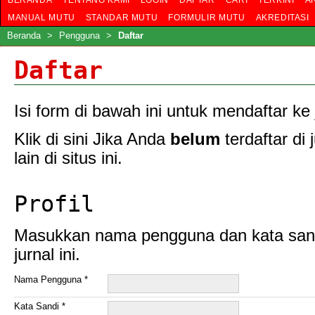
BERANDA
TENTANG KAMI
LOGIN
DAFTAR
CARI
TERKINI
A
MANUAL MUTU
STANDAR MUTU
FORMULIR MUTU
AKREDITASI
Beranda
>
Pengguna
>
Daftar
Daftar
Isi form di bawah ini untuk mendaftar ke j
Klik di sini
Jika Anda
belum
terdaftar di j
lain di situs ini.
Profil
Masukkan nama pengguna dan kata sandi
jurnal ini.
Nama Pengguna *
Kata Sandi *