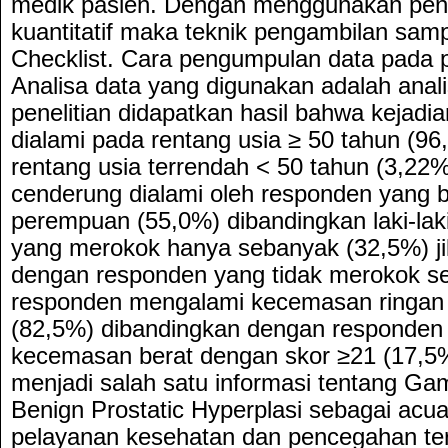
medik pasien. Dengan menggunakan pend
kuantitatif maka teknik pengambilan sa
Checklist. Cara pengumpulan data pada pe
Analisa data yang digunakan adalah analis
penelitian didapatkan hasil bahwa kejadi
dialami pada rentang usia ≥ 50 tahun (9
rentang usia terrendah < 50 tahun (3,22
cenderung dialami oleh responden yang b
perempuan (55,0%) dibandingkan laki-lak
yang merokok hanya sebanyak (32,5%) ji
dengan responden yang tidak merokok s
responden mengalami kecemasan ringan
(82,5%) dibandingkan dengan responden
kecemasan berat dengan skor ≥21 (17,5%)
menjadi salah satu informasi tentang Gam
Benign Prostatic Hyperplasi sebagai acu
pelayanan kesehatan dan pencegahan t