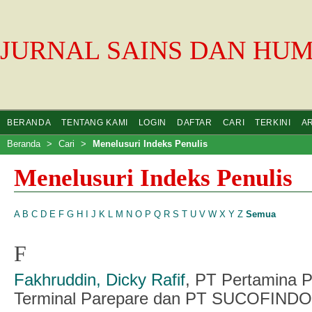
JURNAL SAINS DAN HU
BERANDA
TENTANG KAMI
LOGIN
DAFTAR
CARI
TERKINI
A
Beranda
>
Cari
>
Menelusuri Indeks Penulis
Menelusuri Indeks Penulis
A
B
C
D
E
F
G
H
I
J
K
L
M
N
O
P
Q
R
S
T
U
V
W
X
Y
Z
Semua
F
Fakhruddin, ⁠Dicky Rafif
, PT Pertamina P
Terminal Parepare dan PT SUCOFINDO (