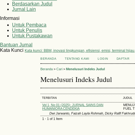
Berdasarkan Judul
Jurnal Lain
Informasi
Untuk Pembaca
Untuk Penulis
Untuk Pustakawan
Bantuan Jurnal
Kata Kunci
Kata kunci: BBM, inovasi lingkungan, efisiensi, emisi, terminal hija
BERANDA
TENTANG KAMI
LOGIN
DAFTAR
Beranda
>
Cari
>
Menelusuri Indeks Judul
Menelusuri Indeks Judul
TERBITAN
JUDUL
Vol 1, No 01 (2025): JURNAL SAINS DAN
MENUJ
HUMANIORA CENDEKIA
FUEL 
Dwi Jarwanto, Faizah Layla Rohmah, ⁠Dicky Rafif Fakhrud
1 - 1 of 1 Item