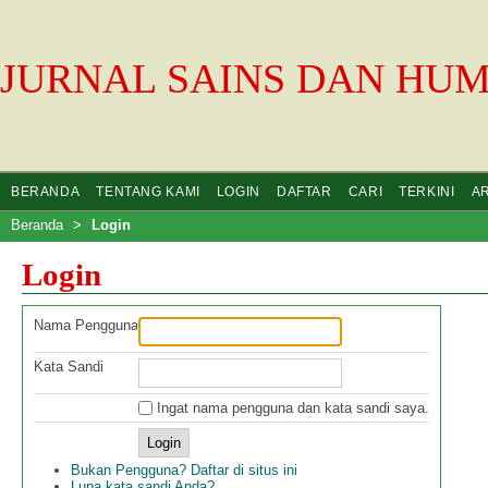
JURNAL SAINS DAN HU
BERANDA
TENTANG KAMI
LOGIN
DAFTAR
CARI
TERKINI
A
Beranda
>
Login
Login
Nama Pengguna
Kata Sandi
Ingat nama pengguna dan kata sandi saya.
Bukan Pengguna? Daftar di situs ini
Lupa kata sandi Anda?