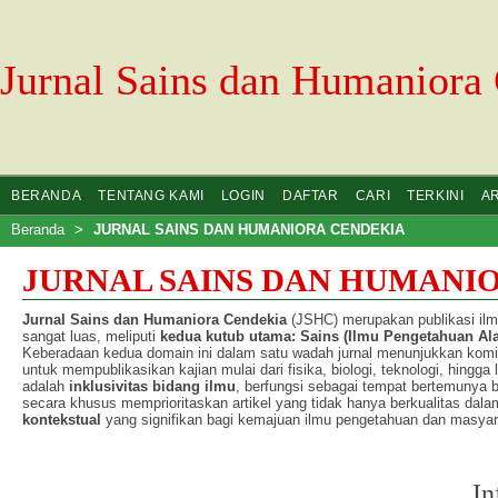
Jurnal Sains dan Humaniora
BERANDA
TENTANG KAMI
LOGIN
DAFTAR
CARI
TERKINI
A
Beranda
>
JURNAL SAINS DAN HUMANIORA CENDEKIA
JURNAL SAINS DAN HUMANI
Jurnal Sains dan Humaniora Cendekia
(JSHC) merupakan publikasi ilmi
sangat luas, meliputi
kedua kutub utama: Sains (Ilmu Pengetahuan Al
Keberadaan kedua domain ini dalam satu wadah jurnal menunjukkan komit
untuk mempublikasikan kajian mulai dari fisika, biologi, teknologi, hingga
adalah
inklusivitas bidang ilmu
, berfungsi sebagai tempat bertemunya be
secara khusus memprioritaskan artikel yang tidak hanya berkualitas dala
kontekstual
yang signifikan bagi kemajuan ilmu pengetahuan dan masyar
In