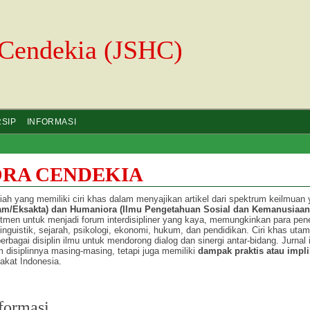
 Cendekia (JSHC)
RSIP
INFORMASI
ORA CENDEKIA
ah yang memiliki ciri khas dalam menyajikan artikel dari spektrum keilmuan
am/Eksakta) dan Humaniora (Ilmu Pengetahuan Sosial dan Kemanusiaan
men untuk menjadi forum interdisipliner yang kaya, memungkinkan para penel
 linguistik, sejarah, psikologi, ekonomi, hukum, dan pendidikan. Ciri khas uta
rbagai disiplin ilmu untuk mendorong dialog dan sinergi antar-bidang. Jurnal i
m disiplinnya masing-masing, tetapi juga memiliki
dampak praktis atau impli
akat Indonesia.
formasi