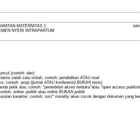
WATAN MATERNITAS 1:
SAR
MEN NYERI INTRAPARTUM
muncul (contoh:
dan
)
berisi salah satu istilah; contoh:
pendidikan ATAU riset
ks; contoh:
arsip ((jurnal ATAU konferensi) BUKAN tesis)
anda petik dua; contoh:
"penerbitan akses terbuka"
atau
"open access publish
contoh:
online -politik
atau
online BUKAN politik
urutan karakter; contoh:
soci*
morality akan cocok dengan dokumen yang ber