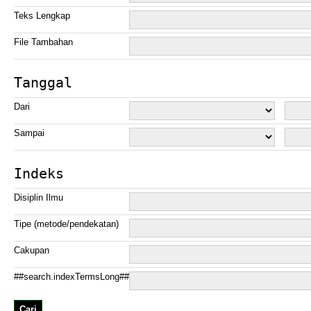
Teks Lengkap
File Tambahan
Tanggal
Dari
Sampai
Indeks
Disiplin Ilmu
Tipe (metode/pendekatan)
Cakupan
##search.indexTermsLong##