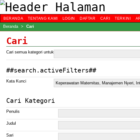
BERANDA
TENTANG KAMI
LOGIN
DAFTAR
CARI
TERKINI
A
Beranda
>
Cari
Cari
Cari semua kategori untuk
##search.activeFilters##
Kata Kunci
Cari Kategori
Penulis
Judul
Sari