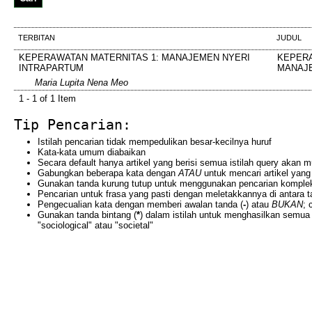
TERBITAN
JUDUL
KEPERAWATAN MATERNITAS 1: MANAJEMEN NYERI
KEPERA
INTRAPARTUM
MANAJE
Maria Lupita Nena Meo
1 - 1 of 1 Item
Tip Pencarian:
Istilah pencarian tidak mempedulikan besar-kecilnya huruf
Kata-kata umum diabaikan
Secara default hanya artikel yang berisi semua istilah query akan 
Gabungkan beberapa kata dengan
ATAU
untuk mencari artikel yang 
Gunakan tanda kurung tutup untuk menggunakan pencarian komple
Pencarian untuk frasa yang pasti dengan meletakkannya di antara t
Pengecualian kata dengan memberi awalan tanda (
-
) atau
BUKAN
; 
Gunakan tanda bintang (
*
) dalam istilah untuk menghasilkan semua 
"sociological" atau "societal"