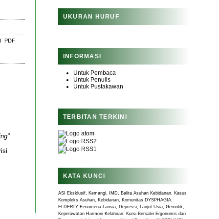
UKURAN HURUF
I
PDF
INFORMASI
Untuk Pembaca
Untuk Penulis
Untuk Pustakawan
TERBITAN TERKINI
ing"
isi
KATA KUNCI
ASI Eksklusif, Kemangi, IMD, Balita
Asuhan Kebidanan, Kasus
Kompleks
Asuhan, Kebidanan, Komunitas
DYSPHAGIA,
ELDERLY
Fenomena Lansia, Depressi, Lanjut Usia, Gerontik,
Keperawatan
Harmoni Kelahiran: Kursi Bersalin Ergonomis dan