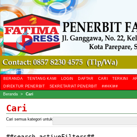
BERANDA
TENTANG KAMI
LOGIN
DAFTAR
CARI
TERKINI
A
DIREKTUR PENERBIT
SEKRETARIAT PENERBIT
##HKI##
Beranda
>
Cari
Cari
Cari semua kategori untuk
##search.activeFilters##