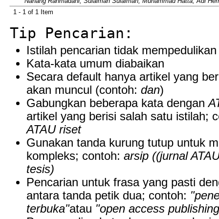
Nanang Rahmadani, Sulaiman Sulaiman, Muhammad Hatta, Adi Her
1 - 1 of 1 Item
Tip Pencarian:
Istilah pencarian tidak mempedulikan
Kata-kata umum diabaikan
Secara default hanya artikel yang ber
akan muncul (contoh:
dan
)
Gabungkan beberapa kata dengan
A
artikel yang berisi salah satu istilah;
ATAU riset
Gunakan tanda kurung tutup untuk 
kompleks; contoh:
arsip ((jurnal AT
tesis)
Pencarian untuk frasa yang pasti de
antara tanda petik dua; contoh:
"pene
terbuka"
atau
"open access publishing