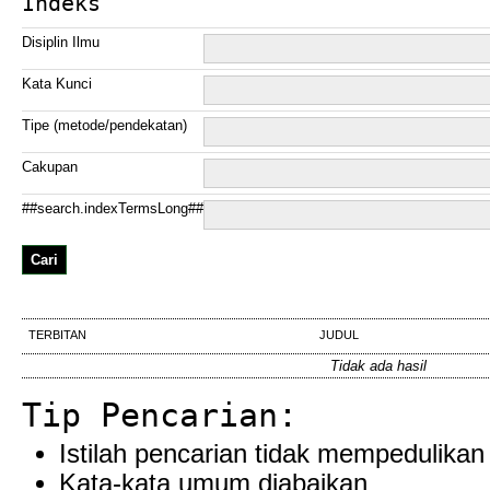
Indeks
Disiplin Ilmu
Kata Kunci
Tipe (metode/pendekatan)
Cakupan
##search.indexTermsLong##
TERBITAN
JUDUL
Tidak ada hasil
Tip Pencarian:
Istilah pencarian tidak mempedulikan
Kata-kata umum diabaikan