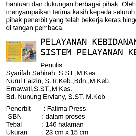
bantuan dan dukungan berbagai pihak. Oleh 
menyampaikan terima kasih kepada seluruh ko
pihak penerbit yang telah bekerja keras hing
di tangan pembaca.
PELAYANAN KEBIDANA
SISTEM PELAYANAN K
Penulis:
Syarifah Sahirah, S.ST.,M.Kes.
Nurul Faizin, S.Tr.Keb.,Bdn.,M.Keb.
Ernawati,S.ST.,M.Kes.
Bd. Nunung Erviany, S.ST.,M.Keb.
Penerbit : Fatima Press
ISBN : dalam proses
Tebal : 146 halaman
Ukuran : 23 cm x 15 cm