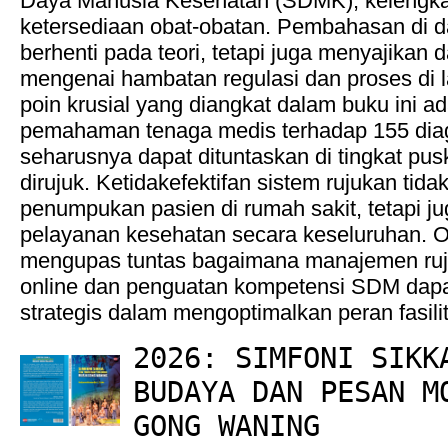
Daya Manusia Kesehatan (SDMK), kelengkapa
ketersediaan obat-obatan. Pembahasan di d
berhenti pada teori, tetapi juga menyajikan da
mengenai hambatan regulasi dan proses di 
poin krusial yang diangkat dalam buku ini a
pemahaman tenaga medis terhadap 155 diag
seharusnya dapat dituntaskan di tingkat pu
dirujuk. Ketidakefektifan sistem rujukan ti
penumpukan pasien di rumah sakit, tetapi j
pelayanan kesehatan secara keseluruhan. Ol
mengupas tuntas bagaimana manajemen ruj
online dan penguatan kompetensi SDM dapat
strategis dalam mengoptimalkan peran fasili
2026: SIMFONI SIKK
BUDAYA DAN PESAN M
GONG WANING