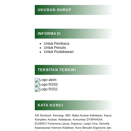
UKURAN HURUF
INFORMASI
Untuk Pembaca
Untuk Penulis
Untuk Pustakawan
TERBITAN TERKINI
KATA KUNCI
ASI Eksklusif, Kemangi, IMD, Balita
Asuhan Kebidanan, Kasus
Kompleks
Asuhan, Kebidanan, Komunitas
DYSPHAGIA,
ELDERLY
Fenomena Lansia, Depressi, Lanjut Usia, Gerontik,
Keperawatan
Harmoni Kelahiran: Kursi Bersalin Ergonomis dan