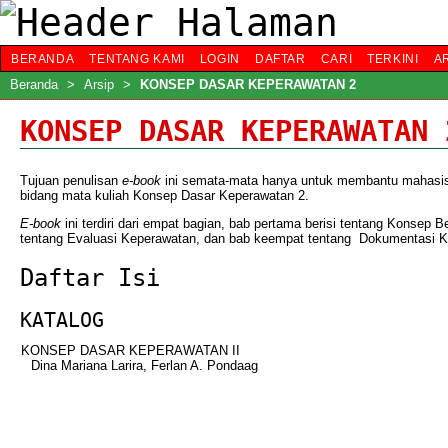
BERANDA
TENTANG KAMI
LOGIN
DAFTAR
CARI
TERKINI
A
Beranda
>
Arsip
>
KONSEP DASAR KEPERAWATAN 2
KONSEP DASAR KEPERAWATAN 
Tujuan penulisan
e-book
ini semata-mata hanya untuk membantu mahasi
bidang mata kuliah Konsep Dasar Keperawatan 2.
E-book
ini terdiri dari empat bagian, bab pertama berisi tentang Konsep
tentang Evaluasi Keperawatan, dan bab keempat tentang Dokumentasi K
Daftar Isi
KATALOG
KONSEP DASAR KEPERAWATAN II
Dina Mariana Larira, Ferlan A. Pondaag