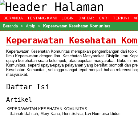
BERANDA
TENTANG KAMI
LOGIN
DAFTAR
CARI
TERKINI
A
Beranda
>
Arsip
>
Keperawatan Kesehatan Komunitas
Keperawatan Kesehatan Kom
Keperawatan Kesehatan Komunitas merupakan pengembangan dari topik K
Ilmu Keperawatan dengan Ilmu Kesehatan Masyarakat. Disiplin Ilmu Kep
upaya kesehatan suatu kelompok, atau populasi masyarakat. Buku ini m
Komunitas, seperti upaya-upaya pelayanan yang bersifat promotif dan pr
Kesehatan Komunitas, sehingga sangat tepat menjadi bahan referensi ba
masyarakat.
Daftar Isi
Artikel
KEPERAWATAN KESEHATAN KOMUNITAS
Bahriah Bahriah, Mery Kana, Heni Selvia, Evi Nurmaisa Biduri