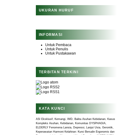
UKURAN HURUF
INFORMASI
Untuk Pembaca
Untuk Penulis
Untuk Pustakawan
TERBITAN TERKINI
KATA KUNCI
ASI Eksklusif, Kemangi, IMD, Balita
Asuhan Kebidanan, Kasus
Kompleks
Asuhan, Kebidanan, Komunitas
DYSPHAGIA,
ELDERLY
Fenomena Lansia, Depressi, Lanjut Usia, Gerontik,
Keperawatan
Harmoni Kelahiran: Kursi Bersalin Ergonomis dan