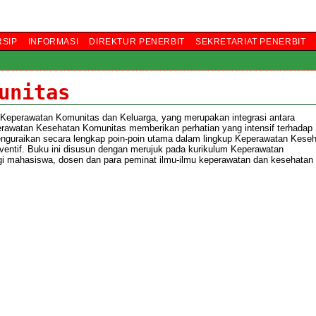
RSIP
INFORMASI
DIREKTUR PENERBIT
SEKRETARIAT PENERBIT
unitas
eperawatan Komunitas dan Keluarga, yang merupakan integrasi antara
erawatan Kesehatan Komunitas memberikan perhatian yang intensif terhadap
enguraikan secara lengkap poin-poin utama dalam lingkup Keperawatan Kese
eventif. Buku ini disusun dengan merujuk pada kurikulum Keperawatan
gi mahasiswa, dosen dan para peminat ilmu-ilmu keperawatan dan kesehatan