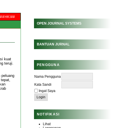
##HKI##
OPEN JOURNAL SYSTEMS
BANTUAN JURNAL
si kuat
 teruji.
PENGGUNA
n peluang
Nama Pengguna
 tepat,
akan
Kata Sandi
krab
Ingat Saya
NOTIFIKASI
Lihat