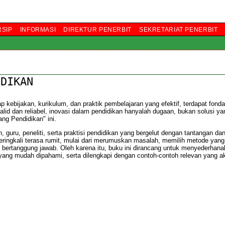
RSIP
INFORMASI
DIREKTUR PENERBIT
SEKRETARIAT PENERBIT
IDIKAN
 kebijakan, kurikulum, dan praktik pembelajaran yang efektif, terdapat fonda
lid dan reliabel, inovasi dalam pendidikan hanyalah dugaan, bukan solusi yang
ang Pendidikan" ini.
guru, peneliti, serta praktisi pendidikan yang bergelut dengan tantangan da
seringkali terasa rumit, mulai dari merumuskan masalah, memilih metode yang
bertanggung jawab. Oleh karena itu, buku ini dirancang untuk menyederhan
ang mudah dipahami, serta dilengkapi dengan contoh-contoh relevan yang a