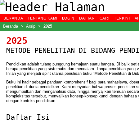
BERANDA
TENTANG KAMI
LOGIN
DAFTAR
CARI
TERKINI
A
Beranda
>
Arsip
>
2025
2025
METODE PENELITIAN DI BIDANG PEND
Pendidikan adalah tulang punggung kemajuan suatu bangsa. Di balik setiap
berupa penelitian yang sistematis dan mendalam. Tanpa penelitian yang va
Inilah yang menjadi spirit utama penulisan buku "Metode Penelitian di Bid
Buku ini hadir sebagai panduan komprehensif bagi para mahasiswa, dosen, 
penelitian di dunia pendidikan. Kami menyadari bahwa proses penelitian 
mengumpulkan dan menganalisis data, hingga menyajikan temuan secara 
kompleksitas tersebut, menyajikan konsep-konsep kunci dengan bahasa y
dengan konteks pendidikan.
Daftar Isi