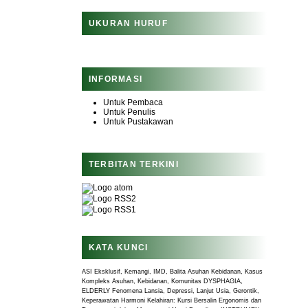
UKURAN HURUF
INFORMASI
Untuk Pembaca
Untuk Penulis
Untuk Pustakawan
TERBITAN TERKINI
KATA KUNCI
ASI Eksklusif, Kemangi, IMD, Balita
Asuhan Kebidanan, Kasus
Kompleks
Asuhan, Kebidanan, Komunitas
DYSPHAGIA,
ELDERLY
Fenomena Lansia, Depressi, Lanjut Usia, Gerontik,
Keperawatan
Harmoni Kelahiran: Kursi Bersalin Ergonomis dan